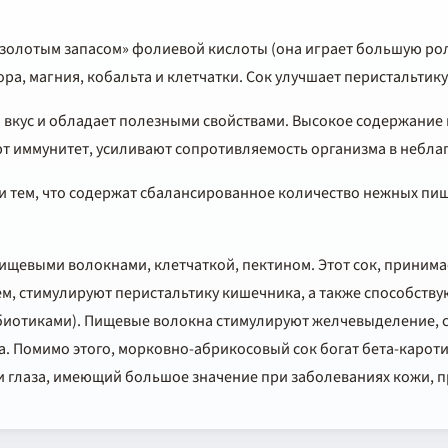
золотым запасом» фолиевой кислоты (она играет большую рол
ра, магния, кобальта и клетчатки. Сок улучшает перистальтик
вкус и обладает полезными свойствами. Высокое содержание 
т иммунитет, усиливают сопротивляемость организма в небла
и тем, что содержат сбалансированное количество нежных пи
щевыми волокнами, клетчаткой, пектином. Этот сок, принима
нем, стимулируют перистальтику кишечника, а также способств
ибиотиками). Пищевые волокна стимулируют желчевыделение, 
а. Помимо этого, морковно-абрикосовый сок богат бета-карот
 глаза, имеющий большое значение при заболеваниях кожи, пр