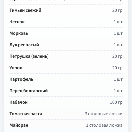
Тимьян свежий
20 гр
Чеснок
1 шт
Морковь
1 шт
Лук репчатый
1 шт
Петрушка (зелень)
20 гр
Укроп
20 гр
Картофель
1 шт
Перец болгарский
1 шт
Кабачок
100 гр
Томатная паста
3 столовые ложки
Майоран
1 столовая ложка