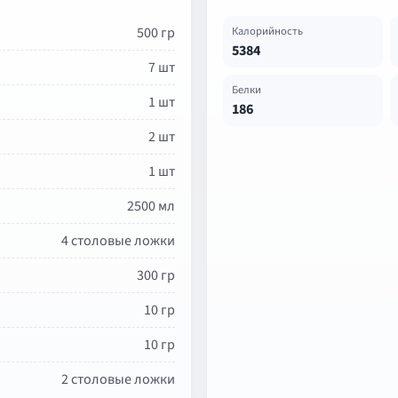
500 гр
Калорийность
5384
7 шт
Белки
1 шт
186
2 шт
1 шт
2500 мл
4 столовые ложки
300 гр
10 гр
10 гр
2 столовые ложки