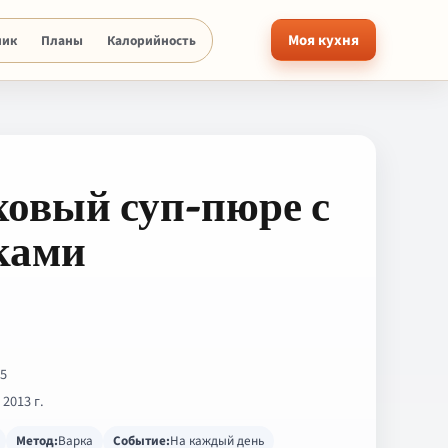
Моя кухня
ник
Планы
Калорийность
ховый суп-пюре с
ками
55
 2013 г.
Метод:
Варка
Событие:
На каждый день