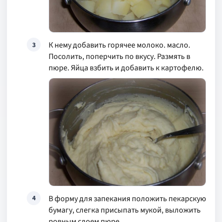
К нему добавить горячее молоко. масло.
3
Посолить, поперчить по вкусу. Размять в
пюре. Яйца взбить и добавить к картофелю.
В форму для запекания положить пекарскую
4
бумагу, слегка присыпать мукой, выложить
ровным слоем пюре.