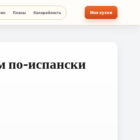
Моя кухня
ник
Планы
Калорийность
м по-испански