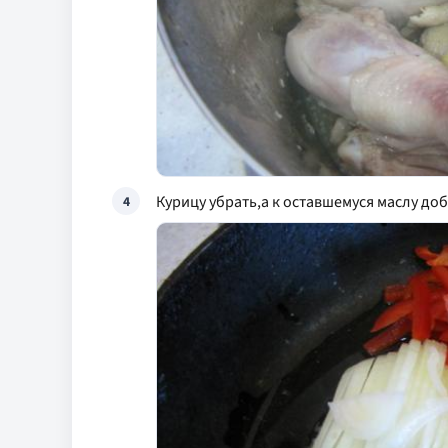
Курицу убрать,а к оставшемуся маслу доб
4