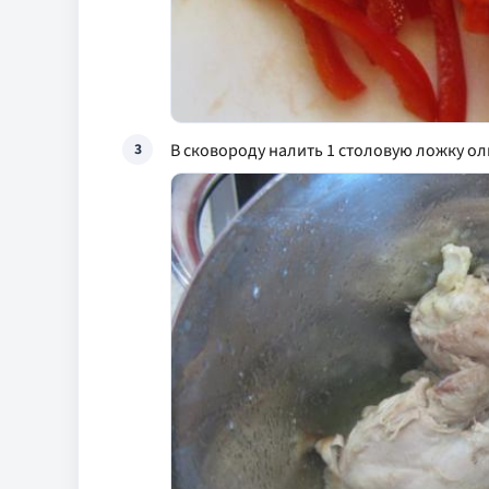
В сковороду налить 1 столовую ложку ол
3