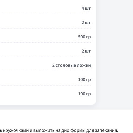
4 шт
2 шт
500 гр
2 шт
2 столовые ложки
100 гр
100 гр
ть кружочками и выложить на дно формы для запекания.