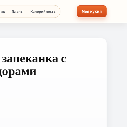
Моя кухня
ник
Планы
Калорийность
запеканка с
дорами