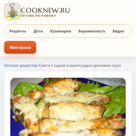
COOKNEW.RU
ГОТОВЬ ПО-НОВОМУ
Рецепты
Дети
Кулинария
Беременность
Видео
Х
Моя кухня
Каталог рецептов
/
Семга с сыром в виноградно-ореховом соусе