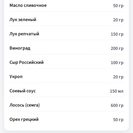
Масло сливочное
50 гр
Лук зеленый
20 гр
Лук репчатый
150 гр
Виноград
200 гр
Сыр Российский
100 гр
Укроп
20 гр
Соевый соус
150 мл
Лосось (семга)
600 гр
Орех грецкий
50 гр