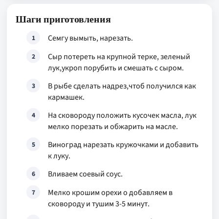
Шаги приготовления
Семгу вымыть, нарезать.
1
Сыр потереть на крупной терке, зеленый
2
лук,укроп порубить и смешать с сыром.
В рыбе сделать надрез,чтоб получился как
3
кармашек.
На сковороду положить кусочек масла, лук
4
мелко порезать и обжарить на масле.
Виноград нарезать кружочками и добавить
5
к луку.
Вливаем соевый соус.
6
Мелко крошим орехи о добавляем в
7
сковороду и тушим 3-5 минут.