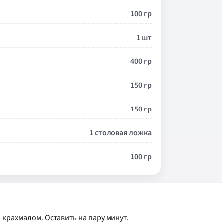
100 гр
1 шт
400 гр
150 гр
150 гр
1 столовая ложка
100 гр
 крахмалом. Оставить на пару минут.