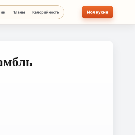
Моя кухня
ник
Планы
Калорийность
амбль