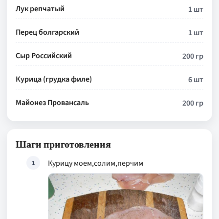
Лук репчатый
1 шт
Перец болгарский
1 шт
Сыр Российский
200 гр
Курица (грудка филе)
6 шт
Майонез Провансаль
200 гр
Шаги приготовления
Курицу моем,солим,перчим
1