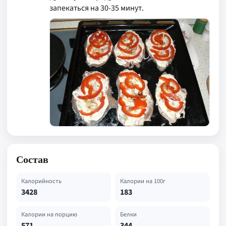
запекаться на 30-35 минут.
Состав
Калорийность
Калории на 100г
3428
183
Калории на порцию
Белки
571
344