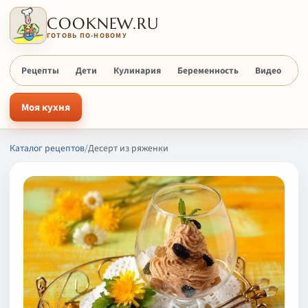
COOKNEW.RU
ГОТОВЬ ПО-НОВОМУ
Рецепты
Дети
Кулинария
Беременность
Видео
Х
Моя кухня
Каталог рецептов
/
Десерт из ряженки