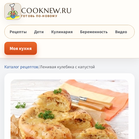
COOKNEW.RU
ГОТОВЬ ПО-НОВОМУ
Рецепты
Дети
Кулинария
Беременность
Видео
Х
Моя кухня
Каталог рецептов
/
Ленивая кулебяка с капустой