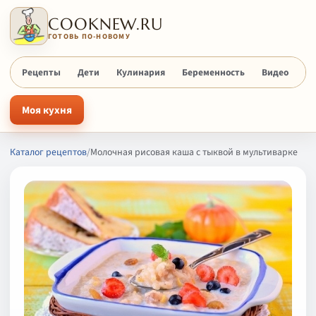
COOKNEW.RU
ГОТОВЬ ПО-НОВОМУ
Рецепты
Дети
Кулинария
Беременность
Видео
Х
Моя кухня
Каталог рецептов
/
Молочная рисовая каша с тыквой в мультиварке