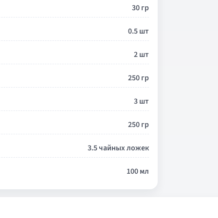
30 гр
0.5 шт
2 шт
250 гр
3 шт
250 гр
3.5 чайных ложек
100 мл