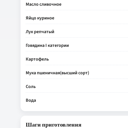
Масло сливочное
Яйцо куриное
Лук репчатый
Говядина I категории
Картофель
Мука пшеничная(высший сорт)
Соль
Вода
Шаги приготовления