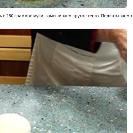
в 250 граммов муки, замешиваем крутое тесто. Подкатываем т