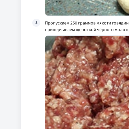
Пропускаем 250 граммов мякоти говядин
3
приперчиваем щепоткой чёрного молотог