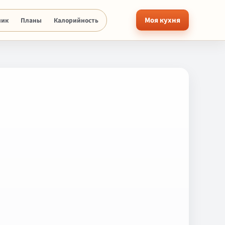
Моя кухня
ник
Планы
Калорийность