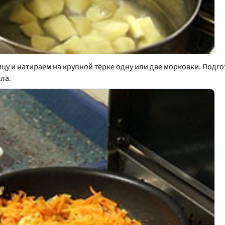
цу и натираем на крупной тёрке одну или две морковки. Подг
ла.