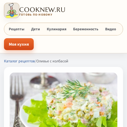
COOKNEW.RU
ГОТОВЬ ПО-НОВОМУ
Рецепты
Дети
Кулинария
Беременность
Видео
Х
Моя кухня
Каталог рецептов
/
Оливье с колбасой