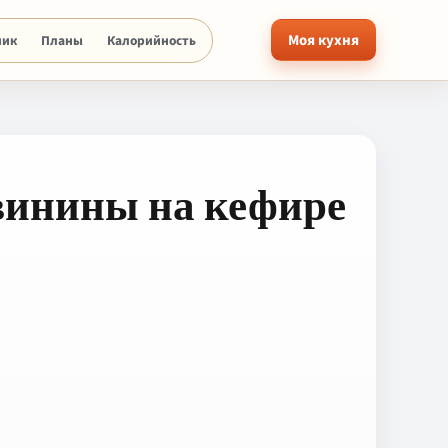
Моя кухня
ник
Планы
Калорийность
инины на кефире