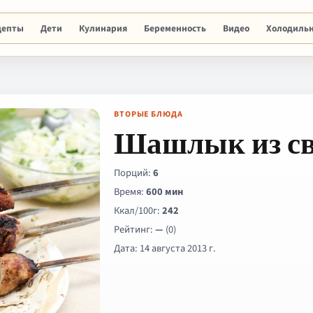
цепты
Дети
Кулинария
Беременность
Видео
Холодиль
ВТОРЫЕ БЛЮДА
Шашлык из св
Порций:
6
Время:
600 мин
Ккал/100г:
242
Рейтинг:
—
(0)
Дата: 14 августа 2013 г.