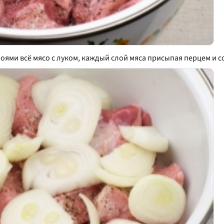
оями всё мясо с луком, каждый слой мяса присыпая перцем и с