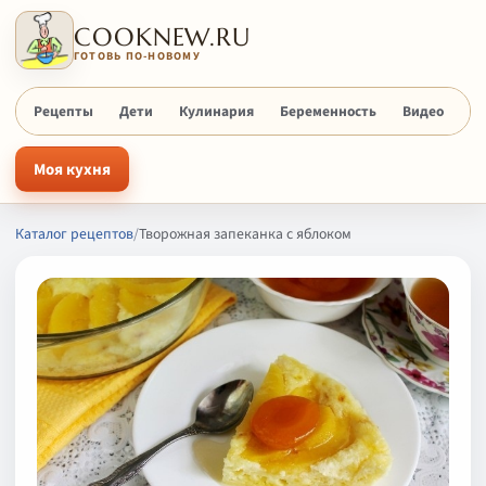
COOKNEW.RU
ГОТОВЬ ПО-НОВОМУ
Рецепты
Дети
Кулинария
Беременность
Видео
Х
Моя кухня
Каталог рецептов
/
Творожная запеканка с яблоком