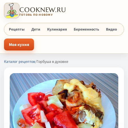
COOKNEW.RU
ГОТОВЬ ПО-НОВОМУ
Рецепты
Дети
Кулинария
Беременность
Видео
Х
Моя кухня
Каталог рецептов
/
Горбуша в духовке