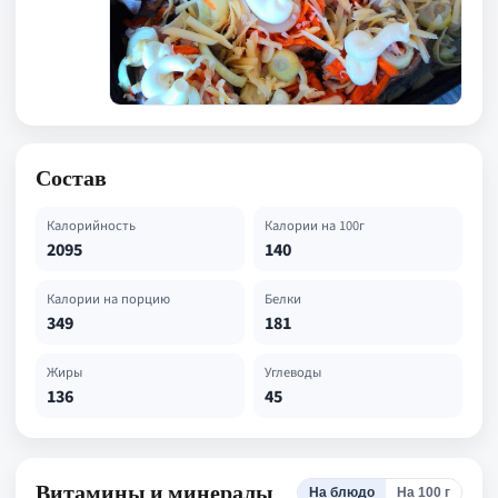
Состав
Калорийность
Калории на 100г
2095
140
Калории на порцию
Белки
349
181
Жиры
Углеводы
136
45
Витамины и минералы
На блюдо
На 100 г