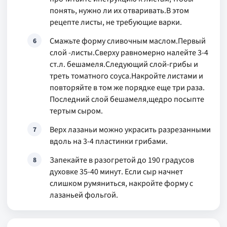
понять, нужно ли их отваривать.В этом
рецепте листы, не требующие варки.
Смажьте форму сливочным маслом.Первый
6
слой -листы.Сверху равномерно налейте 3-4
ст.л. бешамеля.Следующий слой-грибы и
треть томатного соуса.Накройте листами и
повторяйте в том же порядке еще три раза.
Последний слой бешамеля,щедро посыпте
тертым сыром.
Верх лазаньи можно украсить разрезанными
7
вдоль на 3-4 пластинки грибами.
Запекайте в разогретой до 190 градусов
8
духовке 35-40 минут. Если сыр начнет
слишком румяниться, накройте форму с
лазаньей фольгой.