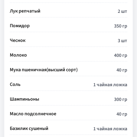
Лук репчатый
2 шт
Помидор
350 гр
Чеснок
3 шт
Молоко
400 гр
Мука пшеничная(высший сорт)
40 гр
Соль
1 чайная ложка
Шампиньоны
300 гр
Масло подсолнечное
40 гр
Базилик сушеный
1 чайная ложка