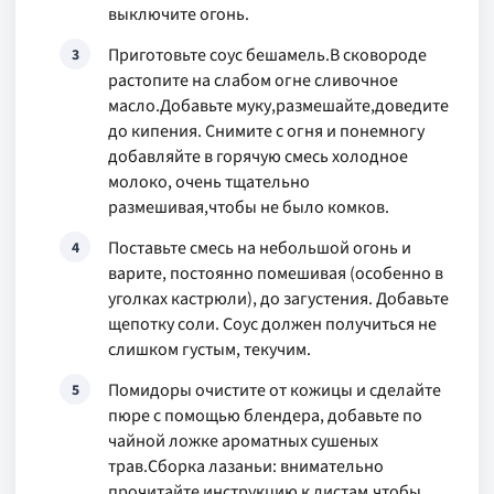
выключите огонь.
Приготовьте соус бешамель.В сковороде
3
растопите на слабом огне сливочное
масло.Добавьте муку,размешайте,доведите
до кипения. Снимите с огня и понемногу
добавляйте в горячую смесь холодное
молоко, очень тщательно
размешивая,чтобы не было комков.
Поставьте смесь на небольшой огонь и
4
варите, постоянно помешивая (особенно в
уголках кастрюли), до загустения. Добавьте
щепотку соли. Соус должен получиться не
слишком густым, текучим.
Помидоры очистите от кожицы и сделайте
5
пюре с помощью блендера, добавьте по
чайной ложке ароматных сушеных
трав.Сборка лазаньи: внимательно
прочитайте инструкцию к листам,чтобы