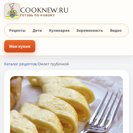
COOKNEW.RU
ГОТОВЬ ПО-НОВОМУ
Рецепты
Дети
Кулинария
Беременность
Видео
Х
Моя кухня
Каталог рецептов
/
Омлет трубочкой