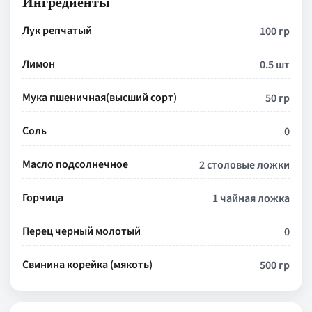
Ингредиенты
Лук репчатый
100 гр
Лимон
0.5 шт
Мука пшеничная(высший сорт)
50 гр
Соль
0
Масло подсолнечное
2 столовые ложки
Горчица
1 чайная ложка
Перец черный молотый
0
Свинина корейка (мякоть)
500 гр