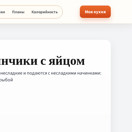
Моя кухня
ник
Планы
Калорийность
инчики с яйцом
е несладкие и подаются с несладкими начинками:
 рыбой