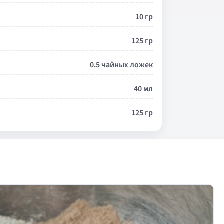
10 гр
125 гр
0.5 чайных ложек
40 мл
125 гр