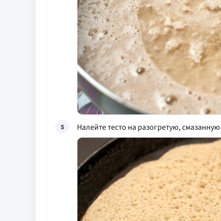
Налейте тесто на разогретую, смазанну
5