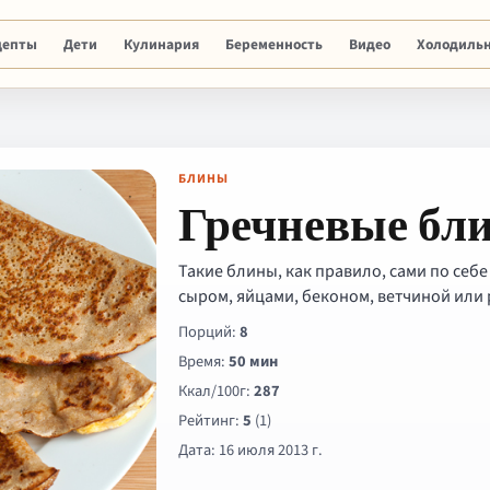
цепты
Дети
Кулинария
Беременность
Видео
Холодиль
БЛИНЫ
Гречневые бл
Такие блины, как правило, сами по себ
сыром, яйцами, беконом, ветчиной или
Порций:
8
Время:
50 мин
Ккал/100г:
287
Рейтинг:
5
(1)
Дата: 16 июля 2013 г.