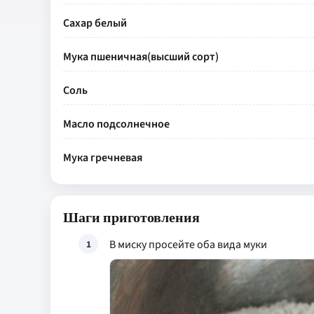
Сахар белый
Мука пшеничная(высший сорт)
Соль
Масло подсолнечное
Мука гречневая
Шаги приготовления
В миску просейте оба вида муки
1