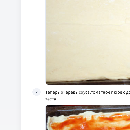
Теперь очередь соуса.томатное пюре с д
2
теста