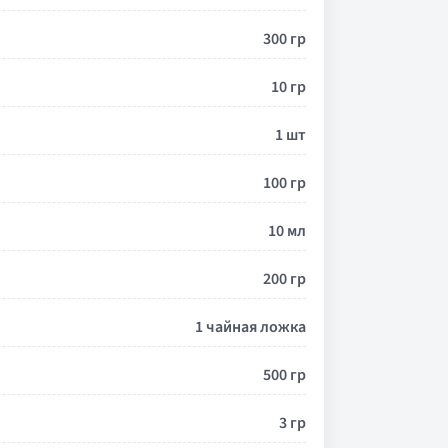
300 гр
10 гр
1 шт
100 гр
10 мл
200 гр
1 чайная ложка
500 гр
3 гр