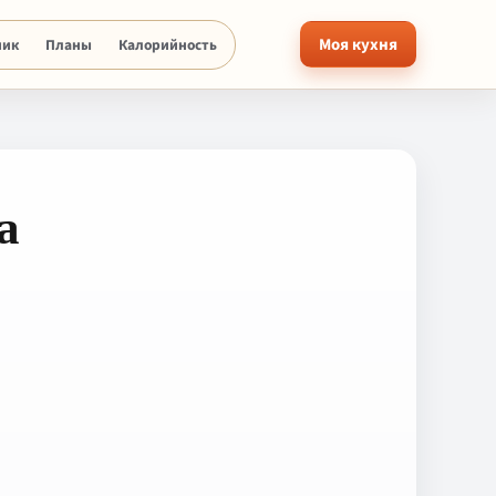
Моя кухня
ник
Планы
Калорийность
а