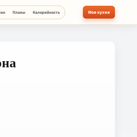
Моя кухня
ник
Планы
Калорийность
она