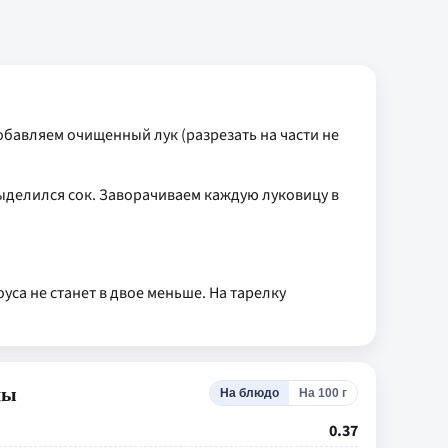
бавляем очищенный лук (разрезать на части не
ыделился сок. Заворачиваем каждую луковицу в
уса не станет в двое меньше. На тарелку
лы
На блюдо
На 100 г
0.37