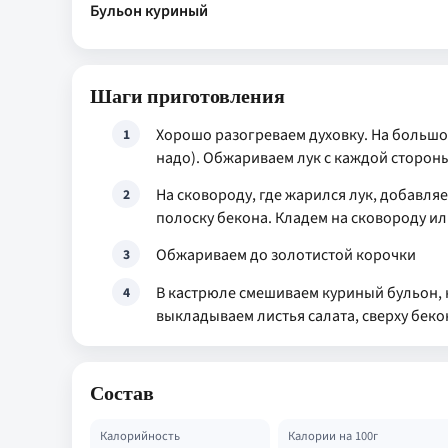
Бульон куриный
Шаги приготовления
Хорошо разогреваем духовку. На большо
1
надо). Обжариваем лук с каждой стороны
На сковороду, где жарился лук, добавл
2
полоску бекона. Кладем на сковороду и
Обжариваем до золотистой корочки
3
В кастрюле смешиваем куриный бульон, кр
4
выкладываем листья салата, сверху бекон
Состав
Калорийность
Калории на 100г