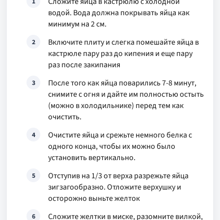
Сложите яйца в кастрюлю с холодной
1
водой. Вода должна покрывать яйца как
минимум на 2 см.
Включите плиту и слегка помешайте яйца в
2
кастрюле пару раз до кипения и еще пару
раз после закипания
После того как яйца поварились 7-8 минут,
3
снимите с огня и дайте им полностью остыть
(можно в холодильнике) перед тем как
очистить.
Очистите яйца и срежьте немного белка с
4
одного конца, чтобы их можно было
установить вертикально.
Отступив на 1/3 от верха разрежьте яйца
5
зигзагообразно. Отложите верхушку и
осторожно выньте желток
Сложите желтки в миске, разомните вилкой,
6