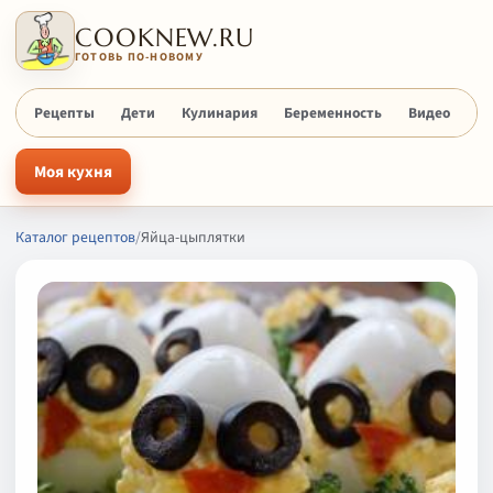
COOKNEW.RU
ГОТОВЬ ПО-НОВОМУ
Рецепты
Дети
Кулинария
Беременность
Видео
Х
Моя кухня
Каталог рецептов
/
Яйца-цыплятки