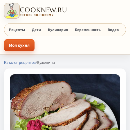
COOKNEW.RU
ГОТОВЬ ПО-НОВОМУ
Рецепты
Дети
Кулинария
Беременность
Видео
Х
Моя кухня
Каталог рецептов
/
Буженина