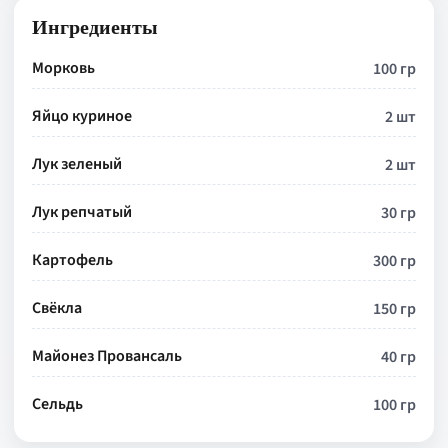
Ингредиенты
Морковь
100 гр
Яйцо куриное
2 шт
Лук зеленый
2 шт
Лук репчатый
30 гр
Картофель
300 гр
Свёкла
150 гр
Майонез Провансаль
40 гр
Сельдь
100 гр