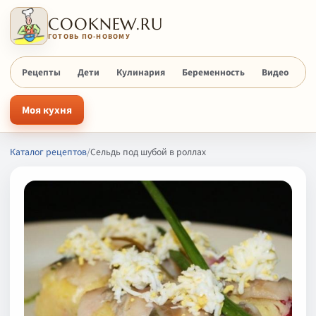
COOKNEW.RU
ГОТОВЬ ПО-НОВОМУ
Рецепты
Дети
Кулинария
Беременность
Видео
Х
Моя кухня
Каталог рецептов
/
Сельдь под шубой в роллах