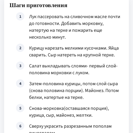
Шаги приготовления
Лук пассеровать на сливочном масле почти
1
до готовности. Добавить морковку,
натертую на терке и пожарить еще
несколько минут.
Курицу нарезать мелкими кусочками. Яйца
2
сварить. Сыр натереть на крупной терке.
Салат выкладывать слоями- первый слой-
3
половина морковки с луком.
Затем-половина курицы, потом слой сыра
4
(снова половина порции). Майонез. Потом
белки, натертые на терке.
Снова-морковка(оставшаяся порция),
5
курица, сыр, майонез, желтки.
Сверху украсить разрезанным пополам
6