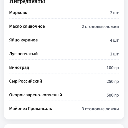
Ингредиенты
Морковь
2 шт
Масло сливочное
2 столовые ложки
Яйцо куриное
4 шт
Лук репчатый
1 шт
Виноград
100 гр
Сыр Российский
250 гр
Окорок варено-копченый
500 гр
Майонез Провансаль
3 столовые ложки