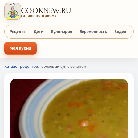
COOKNEW.RU
ГОТОВЬ ПО-НОВОМУ
Рецепты
Дети
Кулинария
Беременность
Видео
Х
Моя кухня
Каталог рецептов
/
Гороховый суп с беконом