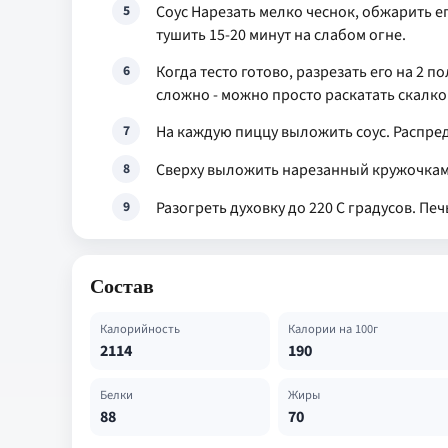
Соус Нарезать мелко чеснок, обжарить е
5
тушить 15-20 минут на слабом огне.
Когда тесто готово, разрезать его на 2 
6
сложно - можно просто раскатать скалк
На каждую пиццу выложить соус. Распред
7
Сверху выложить нарезанный кружочками
8
Разогреть духовку до 220 С градусов. Пе
9
Состав
Калорийность
Калории на 100г
2114
190
Белки
Жиры
88
70