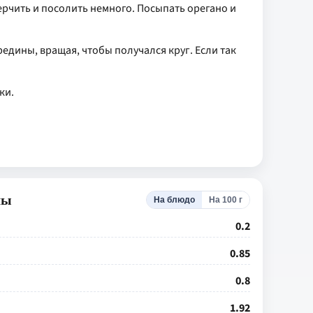
ерчить и посолить немного. Посыпать орегано и
редины, вращая, чтобы получался круг. Если так
ки.
лы
На блюдо
На 100 г
0.2
0.85
0.8
1.92