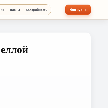
Моя кухня
ник
Планы
Калорийность
реллой