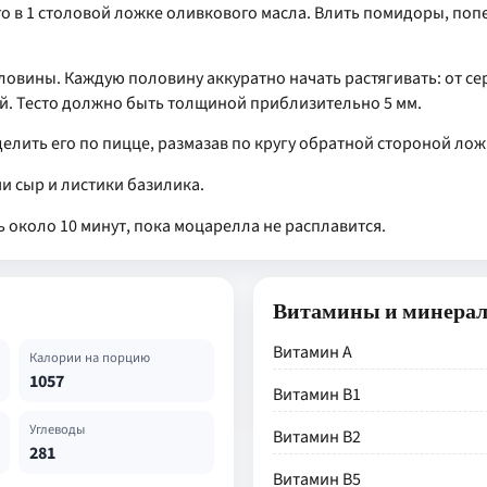
го в 1 столовой ложке оливкового масла. Влить помидоры, поп
половины. Каждую половину аккуратно начать растягивать: от се
ой. Тесто должно быть толщиной приблизительно 5 мм.
елить его по пицце, размазав по кругу обратной стороной лож
 сыр и листики базилика.
чь около 10 минут, пока моцарелла не расплавится.
Витамины и минера
Витамин А
Калории на порцию
1057
Витамин В1
Углеводы
Витамин В2
281
Витамин В5