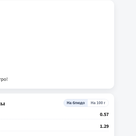
тро!
лы
На блюдо
На 100 г
0.57
1.29