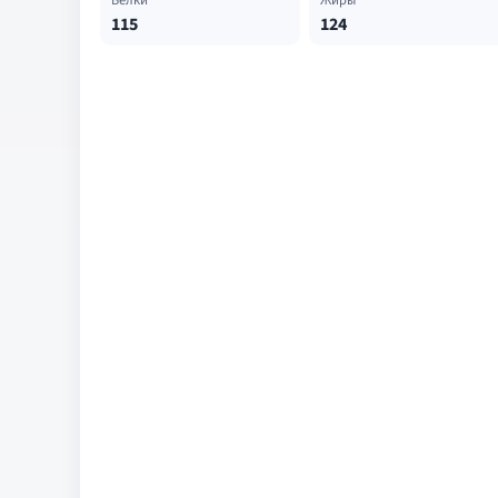
Белки
Жиры
115
124