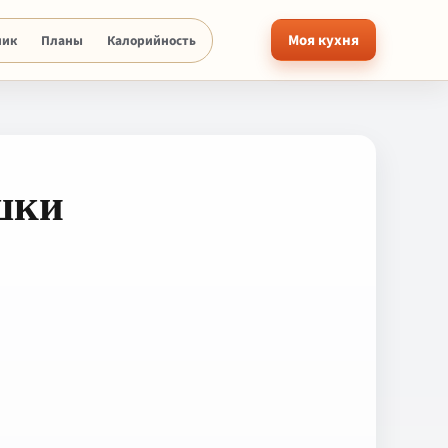
Моя кухня
ник
Планы
Калорийность
шки