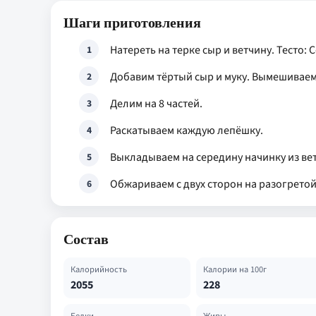
Шаги приготовления
Натереть на терке сыр и ветчину. Тесто:
1
Добавим тёртый сыр и муку. Вымешиваем
2
Делим на 8 частей.
3
Раскатываем каждую лепёшку.
4
Выкладываем на середину начинку из ве
5
Обжариваем с двух сторон на разогрето
6
Состав
Калорийность
Калории на 100г
2055
228