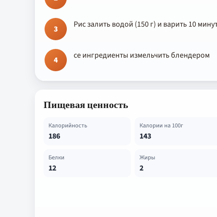
Рис залить водой (150 г) и варить 10 мину
3
се ингредиенты измельчить блендером
4
Пищевая ценность
Калорийность
Калории на 100г
186
143
Белки
Жиры
12
2