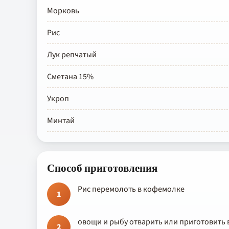
Морковь
Рис
Лук репчатый
Сметана 15%
Укроп
Минтай
Способ приготовления
Рис перемолоть в кофемолке
1
овощи и рыбу отварить или приготовить 
2