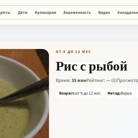
цепты
Дети
Кулинария
Беременность
Видео
Холодиль
ОТ 9 ДО 12 МЕС
Рис с рыбой
Время:
35 мин
Рейтинг:
—
(0)
Просмот
Возраст:
от 9 до 12 мес
Метод:
Варка