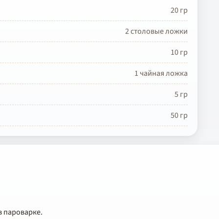
20 гр
2 столовые ложки
10 гр
1 чайная ложка
5 гр
50 гр
в пароварке.