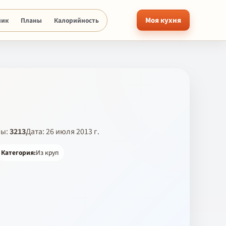
Моя кухня
ник
Планы
Калорийность
ры:
3213
Дата: 26 июля 2013 г.
Категория:
Из круп