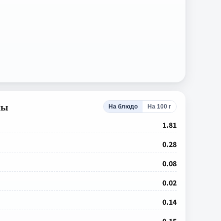
лы
На блюдо
На 100 г
1.81
0.28
0.08
0.02
0.14