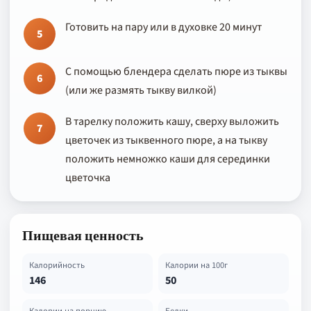
Готовить на пару или в духовке 20 минут
5
С помощью блендера сделать пюре из тыквы
6
(или же размять тыкву вилкой)
В тарелку положить кашу, сверху выложить
7
цветочек из тыквенного пюре, а на тыкву
положить немножко каши для серединки
цветочка
Пищевая ценность
Калорийность
Калории на 100г
146
50