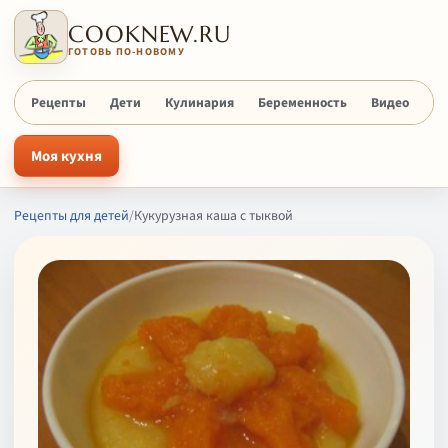
COOKNEW.RU
ГОТОВЬ ПО-НОВОМУ
Рецепты
Дети
Кулинария
Беременность
Видео
Х
Моя кухня
Рецепты для детей
/
Кукурузная каша с тыквой